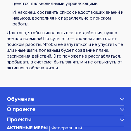
ценятся дальновидными управляющими.
И, наконец, составить список недостающих знаний и
навыков, восполняя их параллельно с поиском
работы.
Для того, чтобы выполнять все эти действия, нужно
немало времени! По сути, это — «полная занятость»
поиском работы. Чтобы не запутаться и не упустить те
или иные шаги, полезным будет создание плана,
расписания действий. Это поможет не расслабляться,
пребывать в системе, быть занятым и не отвыкнуть от
активного образа жизни.
Обучение
О проекте
Каталог программ
Проекты
Центр карьеры
Для мам в декрете