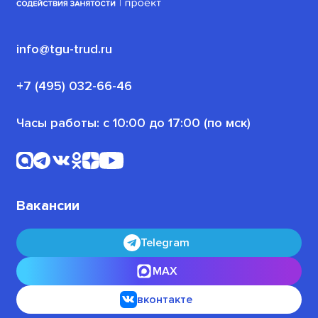
Медиаблог
Корпоративное обучение
Для граждан, ищущих работу
(или трудоустроенных)
Политика конфиденциальности
info@tgu-trud.ru
Для пенсионеров
Новости проекта
+7 (495) 032-66-46
Для военнослужащих
Часы работы: с 10:00 до 17:00 (по мск)
Офлайн-программы
Для безработных граждан
Вакансии
Telegram
MAX
вконтакте