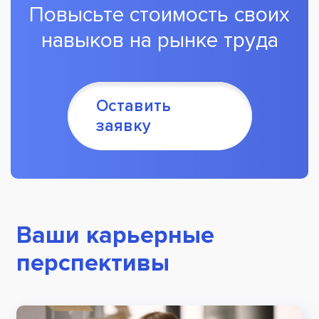
Повысьте стоимость своих
навыков
на рынке труда
Оставить
заявку
Ваши карьерные
перспективы