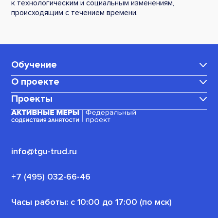
к технологическим и социальным изменениям,
происходящим с течением времени.
Обучение
О проекте
Каталог программ
Проекты
Центр карьеры
Для мам в декрете
Медиаблог
Корпоративное обучение
Для граждан, ищущих работу
(или трудоустроенных)
Политика конфиденциальности
info@tgu-trud.ru
Для пенсионеров
Новости проекта
+7 (495) 032-66-46
Для военнослужащих
Часы работы: с 10:00 до 17:00 (по мск)
Офлайн-программы