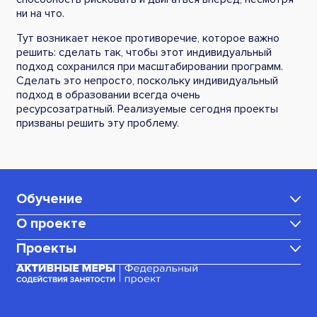
ни на что.
Тут возникает некое противоречие, которое важно
решить: сделать так, чтобы этот индивидуальный
подход сохранился при масштабировании программ.
Сделать это непросто, поскольку индивидуальный
подход в образовании всегда очень
ресурсозатратный. Реализуемые сегодня проекты
призваны решить эту проблему.
Обучение
О проекте
Каталог программ
Проекты
Центр карьеры
Для мам в декрете
Медиаблог
Корпоративное обучение
Для граждан, ищущих работу
(или трудоустроенных)