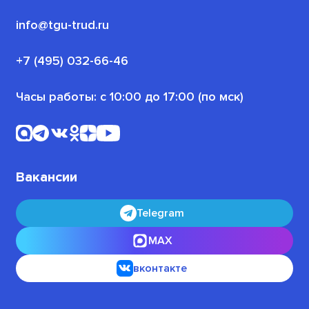
(или трудоустроенных)
Политика конфиденциальности
info@tgu-trud.ru
Для пенсионеров
Новости проекта
+7 (495) 032-66-46
Для военнослужащих
Часы работы: с 10:00 до 17:00 (по мск)
Офлайн-программы
Для безработных граждан
Вакансии
Telegram
MAX
вконтакте