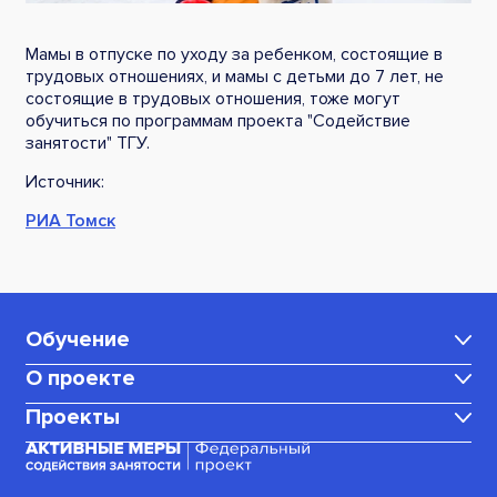
Мамы в отпуске по уходу за ребенком, состоящие в
трудовых отношениях, и мамы с детьми до 7 лет, не
состоящие в трудовых отношения, тоже могут
обучиться по программам проекта "Содействие
занятости" ТГУ.
Источник:
РИА Томск
Обучение
О проекте
Каталог программ
Проекты
Центр карьеры
Для мам в декрете
Медиаблог
Корпоративное обучение
Для граждан, ищущих работу