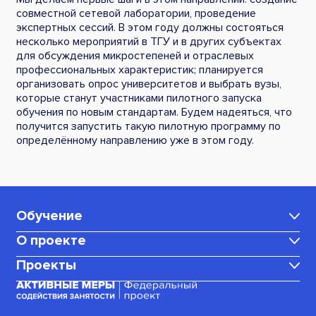
совместной сетевой лаборатории, проведение
экспертных сессий. В этом году должны состояться
несколько мероприятий в ТГУ и в других субъектах
для обсуждения микростепеней и отраслевых
профессиональных характеристик; планируется
организовать опрос университетов и выбрать вузы,
которые станут участниками пилотного запуска
обучения по новым стандартам. Будем надеяться, что
получится запустить такую пилотную программу по
определённому направлению уже в этом году.
Обучение
О проекте
Каталог программ
Проекты
Центр карьеры
Для мам в декрете
Медиаблог
Корпоративное обучение
Для граждан, ищущих работу