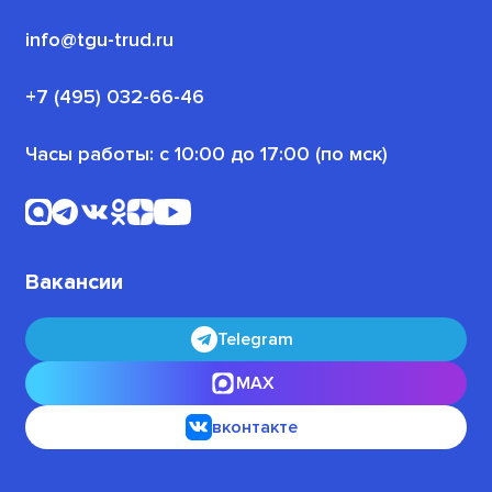
(или трудоустроенных)
Политика конфиденциальности
info@tgu-trud.ru
Для пенсионеров
Новости проекта
+7 (495) 032-66-46
Для военнослужащих
Часы работы: с 10:00 до 17:00 (по мск)
Офлайн-программы
Для безработных граждан
Вакансии
Telegram
MAX
вконтакте