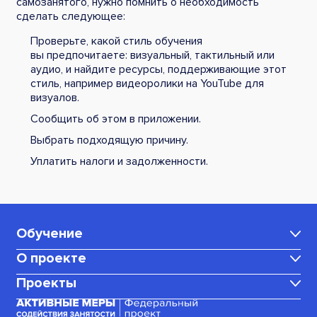
самозанятого, нужно помнить о необходимость
сделать следующее:
Проверьте, какой стиль обучения
вы предпочитаете: визуальный, тактильный или
аудио, и найдите ресурсы, поддерживающие этот
стиль, например видеоролики на YouTube для
визуалов.
Сообщить об этом в приложении.
Выбрать подходящую причину.
Уплатить налоги и задолженности.
Обучение
О проекте
Каталог программ
Проекты
Центр карьеры
Для мам в декрете
Медиаблог