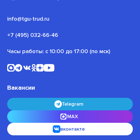
Корпоративное обучение
Для граждан, ищущих работу
(или трудоустроенных)
Политика конфиденциальности
info@tgu-trud.ru
Для пенсионеров
Новости проекта
+7 (495) 032-66-46
Для военнослужащих
Часы работы: с 10:00 до 17:00 (по мск)
Офлайн-программы
Для безработных граждан
Вакансии
Telegram
MAX
вконтакте