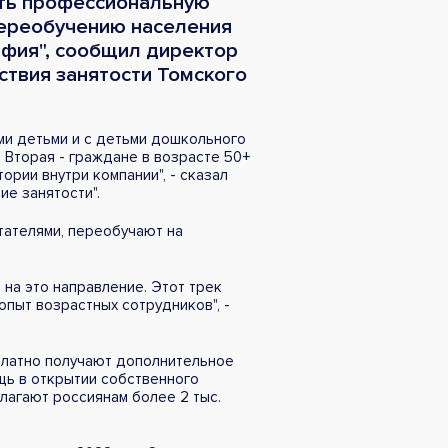
ить профессиональную
 переобучению населения
фия", сообщил директор
твия занятости Томского
ми детьми и с детьми дошкольного
 Вторая - граждане в возрасте 50+
ории внутри компании", - сказал
ие занятости".
тателями, переобучают на
 на это направление. Этот трек
опыт возрастных сотрудников", -
платно получают дополнительное
щь в открытии собственного
лагают россиянам более 2 тыс.