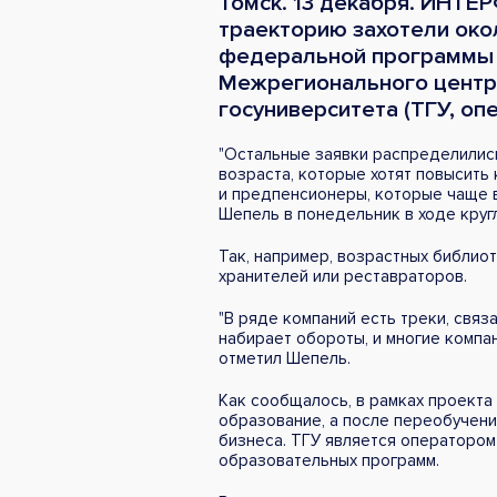
Томск. 13 декабря. ИНТЕ
траекторию захотели око
федеральной программы "
Межрегионального центра
госуниверситета (ТГУ, о
"Остальные заявки распределились
возраста, которые хотят повысить
и предпенсионеры, которые чаще вс
Шепель в понедельник в ходе круг
Так, например, возрастных библио
хранителей или реставраторов.
"В ряде компаний есть треки, связ
набирает обороты, и многие компан
отметил Шепель.
Как сообщалось, в рамках проекта
образование, а после переобучени
бизнеса. ТГУ является оператором
образовательных программ.