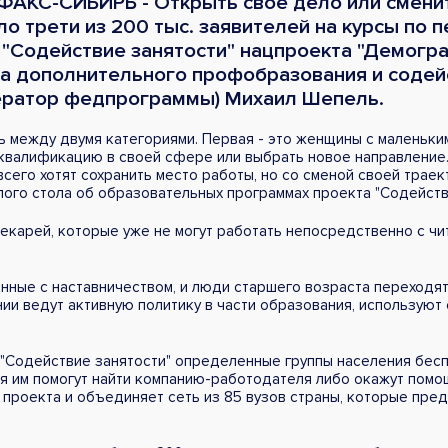
РФАКС-СИБИРЬ - Открыть свое дело или смен
ло трети из 200 тыс. заявителей на курсы по
Содействие занятости" нацпроекта "Демогра
 дополнительного профобразования и содейс
ператор федпрограммы) Михаил Шепель.
 между двумя категориями. Первая - это женщины с маленьки
 квалификацию в своей сфере или выбрать новое направление.
его хотят сохранить место работы, но со сменой своей траект
лого стола об образовательных программах проекта "Содейств
текарей, которые уже не могут работать непосредственно с чи
анные с наставничеством, и люди старшего возраста переходят
ии ведут активную политику в части образования, используют 
 "Содействие занятости" определенные группы населения бес
я им помогут найти компанию-работодателя либо окажут помо
 проекта и объединяет сеть из 85 вузов страны, которые пред