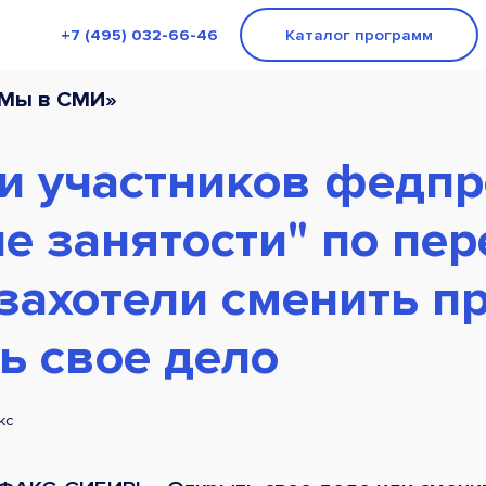
+7 (495) 032-66-46
Каталог программ
«Мы в СМИ»
ти участников федп
е занятости" по пе
 захотели сменить 
ь свое дело
кс