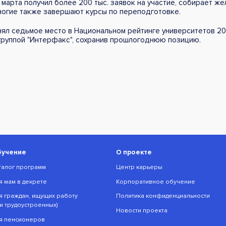
 марта получил более 200 тыс. заявок на участие, собирает ж
многие также завершают курсы по переподготовке.
анял седьмое место в Национальном рейтинге университетов 2
руппой "Интерфакс", сохранив прошлогоднюю позицию.
бучение
О проекте
талог программ
Центр карьеры
я мам в декрете
Корпоративное обучение
я граждан, ищущих работу
Политика конфиденциальности
ли трудоустроенных)
Новости проекта
я пенсионеров