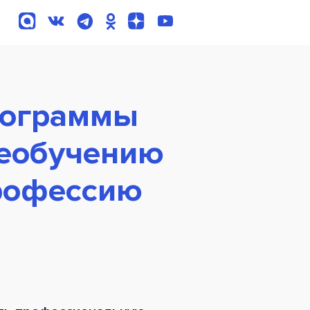
рограммы
реобучению
профессию