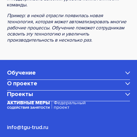
команды.
Пример: в некой отрасли появилась новая
технология, которая может автоматизировать многие
рабочие процессы. Обучение поможет сотрудникам
освоить эту технологию и увеличить
производительность в несколько раз.
Обучение
О проекте
Каталог программ
Проекты
Центр карьеры
Для мам в декрете
Медиаблог
Корпоративное обучение
Для граждан, ищущих работу
(или трудоустроенных)
Политика конфиденциальности
info@tgu-trud.ru
Для пенсионеров