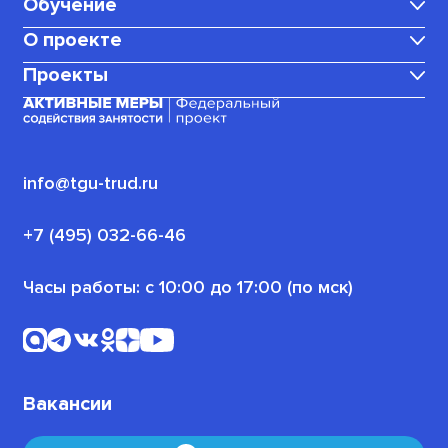
Обучение
О проекте
Каталог программ
Проекты
Центр карьеры
Для мам в декрете
Медиаблог
Корпоративное обучение
Для граждан, ищущих работу
(или трудоустроенных)
Политика конфиденциальности
info@tgu-trud.ru
Для пенсионеров
Новости проекта
+7 (495) 032-66-46
Для военнослужащих
Часы работы: с 10:00 до 17:00 (по мск)
Офлайн-программы
Для безработных граждан
Вакансии