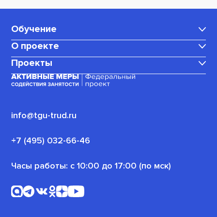
Обучение
О проекте
Каталог программ
Проекты
Центр карьеры
Для мам в декрете
Медиаблог
Корпоративное обучение
Для граждан, ищущих работу
(или трудоустроенных)
Политика конфиденциальности
info@tgu-trud.ru
Для пенсионеров
Новости проекта
+7 (495) 032-66-46
Для военнослужащих
Часы работы: с 10:00 до 17:00 (по мск)
Офлайн-программы
Для безработных граждан