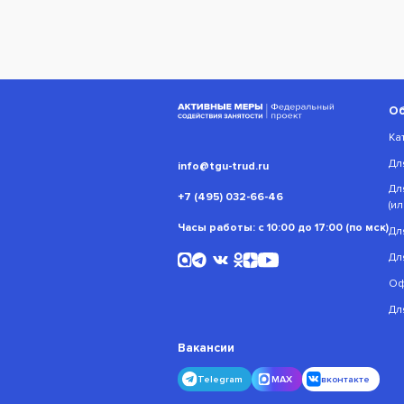
О
Ка
Дл
info@tgu-trud.ru
Дл
+7 (495) 032-66-46
(и
Часы работы: с 10:00 до 17:00 (по мск)
Дл
Дл
Оф
Дл
Вакансии
Telegram
MAX
вконтакте