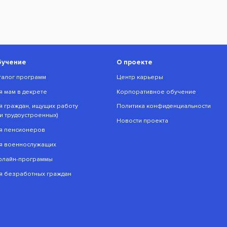
бучение
О проекте
талог программ
Центр карьеры
я мам в декрете
Корпоративное обучение
я граждан, ищущих работу
Политика конфиденциальности
ли трудоустроенных)
Новости проекта
я пенсионеров
я военнослужащих
лайн-программы
я безработных граждан