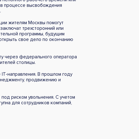
и в процессе высвобождения
.
ации жителям Москвы помогут
 заключат трехсторонний или
ательной программы, будущим
 открыть свое дело по окончанию
кту через федерального оператора
ителей столицы.
IT-направления. В прошлом году
енеджменту, продвижению и
под риском увольнения. С учетом
упна для сотрудников компаний,