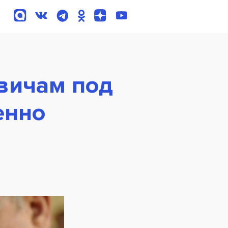
вичам под
енно