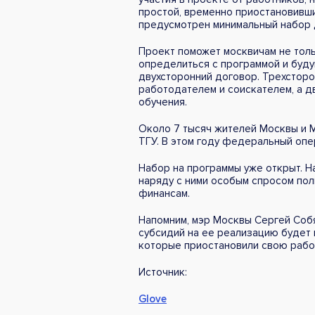
простой, временно приостановивши
предусмотрен минимальный набор д
Проект поможет москвичам не толь
определиться с программой и буд
двухсторонний договор. Трехстор
работодателем и соискателем, а д
обучения.
Около 7 тысяч жителей Москвы и 
ТГУ. В этом году федеральный опе
Набор на программы уже открыт. Н
наряду с ними особым спросом по
финансам.
Напомним, мэр Москвы Сергей Собя
субсидий на ее реализацию будет 
которые приостановили свою работ
Источник:
Glove