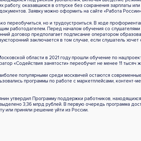
х работу, оказавшихся в отпуске без сохранения зарплаты ил
окументов. Заявку можно оформить на сайте «Работа России»
ко переобучиться, но и трудоустроиться. В ходе профориент
ущим работодателем. Перед началом обучения со слушателями
онний договор предполагает подписание оператором образов
вухсторонний заключается в том случае, если слушатель хочет
Московской области в 2021 году прошли обучение по нацпрое
ратор «Содействия занятости» переобучит не менее 11 тысяч ж
аиболее популярными среди москвичей остаются современные 
льзовались программы по работе с маркетплейсами, контент-м
нин утвердил Программу поддержки работников, находящихся 
выделено 3,36 млрд рублей. В первую очередь программа дост
у или приняли решение уйти из России.