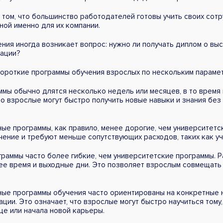
том, что большинство работодателей готовы учить своих сот
ной именно для их компании.
ия иногда возникает вопрос: нужно ли получать диплом о вы
кации?
короткие программы обучения взрослых по нескольким параме
мы обычно длятся несколько недель или месяцев, в то время
что взрослые могут быстро получить новые навыки и знания без
е программы, как правило, менее дорогие, чем университетс
чение и требуют меньше сопутствующих расходов, таких как уч
раммы часто более гибкие, чем университетские программы. Р
ее время и выходные дни. Это позволяет взрослым совмещать
ые программы обучения часто ориентированы на конкретные 
ции. Это означает, что взрослые могут быстро научиться тому
е или начала новой карьеры.