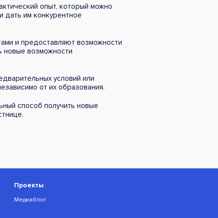
актический опыт, который можно
и дать им конкурентное
тами и предоставляют возможности
ть новые возможности
едварительных условий или
независимо от их образования.
ьный способ получить новые
стнице.
Проекты
Медиаблог