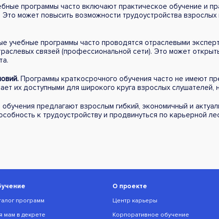
бные программы часто включают практическое обучение и пр
. Это может повысить возможности трудоустройства взрослых 
е учебные программы часто проводятся отраслевыми экспер
траслевых связей (профессиональной сети). Это может откры
та.
овий.
Программы краткосрочного обучения часто не имеют пр
лает их доступными для широкого круга взрослых слушателей, 
обучения предлагают взрослым гибкий, экономичный и актуал
пособность к трудоустройству и продвинуться по карьерной ле
бучение
О проекте
талог программ
Центр карьеры
я мам в декрете
Корпоративное обучение