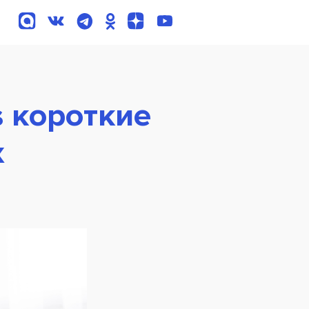
 короткие
х