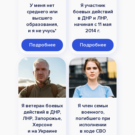
У меня нет
Я участник
среднего или
боевых действий
высшего
в ДНР и ЛНР,
образования,
начиная с 11 мая
и я не учусь*
2014 г.
Подробнее
Подробнее
Я ветеран боевых
Я член семьи
действий в ДНР,
военного,
ЛНР, Запорожье,
погибшего при
Херсоне
исполнении
и на Украине
в ходе СВО