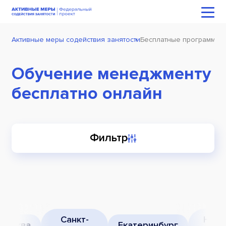
Активные меры содействия занятости
Бесплатные программы 
Обучение менеджменту
бесплатно онлайн
Фильтр
Санкт-
Нижн
Москва
Екатеринбург