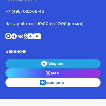
Для пенсионеров
Новости проекта
+7 (495) 032-66-46
Для военнослужащих
Часы работы: с 10:00 до 17:00 (по мск)
Офлайн-программы
Для безработных граждан
Вакансии
Telegram
MAX
вконтакте